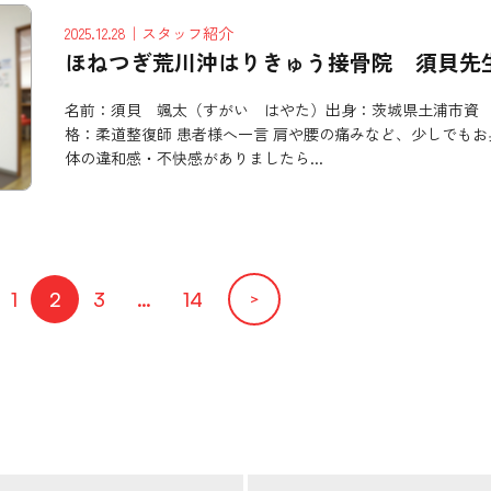
2025.12.28
｜スタッフ紹介
ほねつぎ荒川沖はりきゅう接骨院 須貝先
名前：須貝 颯太（すがい はやた）出身：茨城県土浦市資
格：柔道整復師 患者様へ一言 肩や腰の痛みなど、少しでもお
体の違和感・不快感がありましたら...
1
2
3
…
14
＞