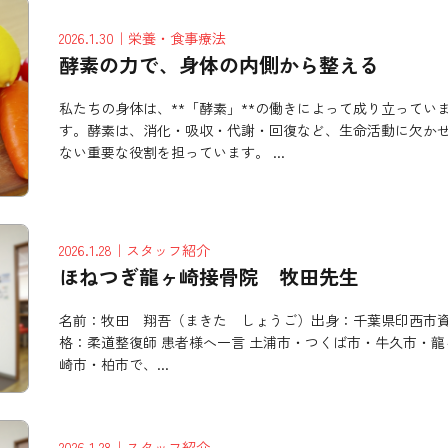
2026.1.30
｜栄養・食事療法
酵素の力で、身体の内側から整える
私たちの身体は、**「酵素」**の働きによって成り立ってい
す。酵素は、消化・吸収・代謝・回復など、生命活動に欠か
ない重要な役割を担っています。 ...
2026.1.28
｜スタッフ紹介
ほねつぎ龍ヶ崎接骨院 牧田先生
名前：牧田 翔吾（まきた しょうご）出身：千葉県印西市
格：柔道整復師 患者様へ一言 土浦市・つくば市・牛久市・龍
崎市・柏市で、...
2026.1.28
｜スタッフ紹介