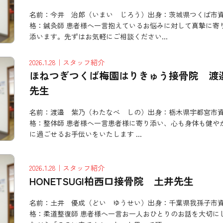
名前：今井 治郎（いまい じろう）出身：茨城県つくば市
格：鍼灸師 患者様へ一言抱えているお悩みに対して真摯に寄
添います。先ずはお気軽にご相談ください...
2026.1.28
｜スタッフ紹介
ほねつぎつくば梅園はりきゅう接骨院 渡
先生
名前：渡邉 紫乃（わたなべ しの）出身：栃木県宇都宮市
格：整体師 患者様へ一言患者様に寄り添い、心も身体も健や
に過ごせるお手伝いをいたします ...
2026.1.28
｜スタッフ紹介
HONETSUGI柏西口接骨院 土井先生
名前：土井 優成（どい ゆうせい）出身：千葉県我孫子市
格：柔道整復師 患者様へ一言お一人おひとりのお話を大切に