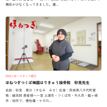
機会が少なくなってきました。運...
2026.1.28
｜スタッフ紹介
ほねつぎつくば梅園はりきゅう接骨院 砂見先生
名前：砂見 美沙（すなみ みさ）出身：茨城県八千代町資
格：鍼灸師 患者様へ一言 土浦市・つくば市・牛久市・龍ヶ崎
市・柏市で、慢性痛・ケガの...