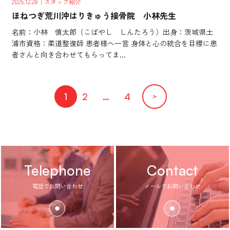
2025.12.28
｜スタッフ紹介
ほねつぎ荒川沖はりきゅう接骨院 小林先生
名前：小林 慎太郎（こばやし しんたろう）出身：茨城県土
浦市資格：柔道整復師 患者様へ一言 身体と心の統合を目標に患
者さんと向き合わせてもらってま...
1
2
…
4
＞
Telephone
Contact
電話でお問い合わせ
メールでお問い合わせ