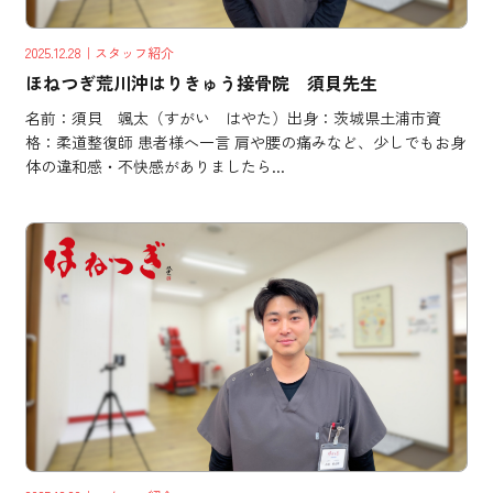
2025.12.28
｜スタッフ紹介
ほねつぎ荒川沖はりきゅう接骨院 須貝先生
名前：須貝 颯太（すがい はやた）出身：茨城県土浦市資
格：柔道整復師 患者様へ一言 肩や腰の痛みなど、少しでもお身
体の違和感・不快感がありましたら...