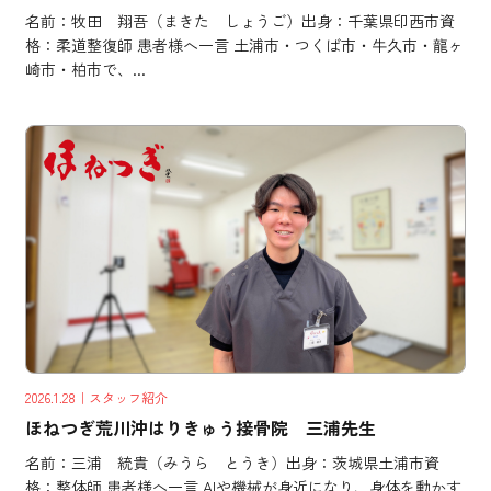
名前：牧田 翔吾（まきた しょうご）出身：千葉県印西市資
格：柔道整復師 患者様へ一言 土浦市・つくば市・牛久市・龍ヶ
崎市・柏市で、...
2026.1.28
｜スタッフ紹介
ほねつぎ荒川沖はりきゅう接骨院 三浦先生
名前：三浦 統貴（みうら とうき）出身：茨城県土浦市資
格：整体師 患者様へ一言 AIや機械が身近になり、身体を動かす