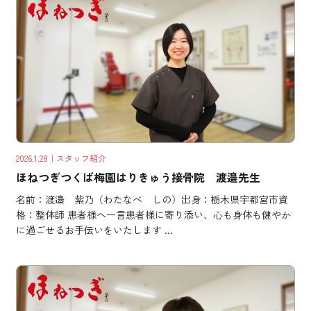
2026.1.28
｜スタッフ紹介
ほねつぎつくば梅園はりきゅう接骨院 渡邉先生
名前：渡邉 紫乃（わたなべ しの）出身：栃木県宇都宮市資
格：整体師 患者様へ一言患者様に寄り添い、心も身体も健やか
に過ごせるお手伝いをいたします ...