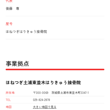
代表
後藤 専
屋号
ほねつぎはりきゅう接骨院
事業拠点
ほねつぎ土浦東並木はりきゅう接骨院
所在地
〒300-0069 茨城県土浦市東並木町3347-1
TEL
029-824-2878
地図
大きい地図で見る