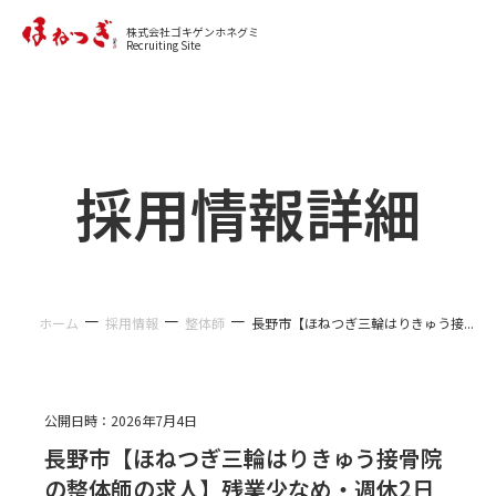
カジュアル面談に申し込む
株式会社ゴキゲンホネグミ
Recruiting Site
採用情報詳細
－
－
－
ホーム
採用情報
整体師
長野市【ほねつぎ三輪はりきゅう接...
公開日時：
2026年7月4日
長野市【ほねつぎ三輪はりきゅう接骨院
の整体師の求人】残業少なめ・週休2日