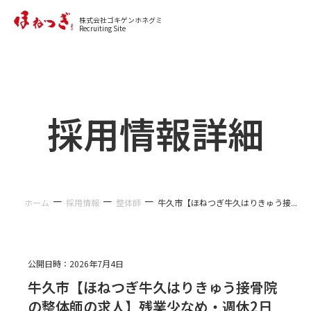
カジュアル面談に申し込む
株式会社ゴキゲンホネグミ
Recruiting Site
採用情報詳細
－
－
－
ホーム
採用情報
整体師
牛久市【ほねつぎ牛久はりきゅう接...
公開日時：
2026年7月4日
牛久市【ほねつぎ牛久はりきゅう接骨院
の整体師の求人】残業少なめ・週休2日