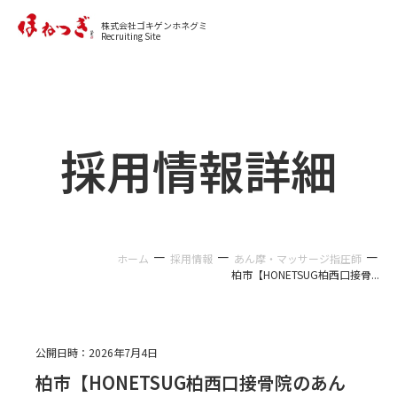
カジュアル面談に申し込む
株式会社ゴキゲンホネグミ
Recruiting Site
採用情報詳細
－
－
－
ホーム
採用情報
あん摩・マッサージ指圧師
柏市【HONETSUG柏西口接骨...
公開日時：
2026年7月4日
柏市【HONETSUG柏西口接骨院のあん