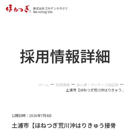
カジュアル面談に申し込む
株式会社ゴキゲンホネグミ
Recruiting Site
採用情報詳細
－
－
－
ホーム
採用情報
あん摩・マッサージ指圧師
土浦市【ほねつぎ荒川沖はりきゅう...
公開日時：
2026年7月4日
土浦市【ほねつぎ荒川沖はりきゅう接骨