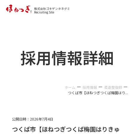
カジュアル面談に申し込む
株式会社ゴキゲンホネグミ
Recruiting Site
採用情報詳細
－
－
－
ホーム
採用情報
柔道整復師
つくば市【ほねつぎつくば梅園はり...
公開日時：
2026年7月4日
つくば市【ほねつぎつくば梅園はりきゅ