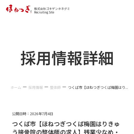
カジュアル面談に申し込む
株式会社ゴキゲンホネグミ
Recruiting Site
採用情報詳細
－
－
－
ホーム
採用情報
整体師
つくば市【ほねつぎつくば梅園はり...
公開日時：
2026年7月4日
つくば市【ほねつぎつくば梅園はりきゅ
う接骨院の整体師の求人】残業少なめ・