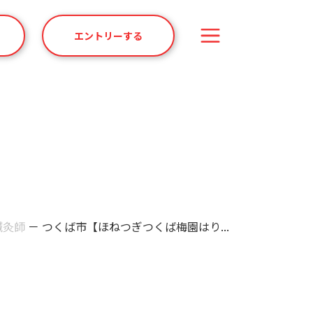
エントリーする
鍼灸師
－
つくば市【ほねつぎつくば梅園はり...