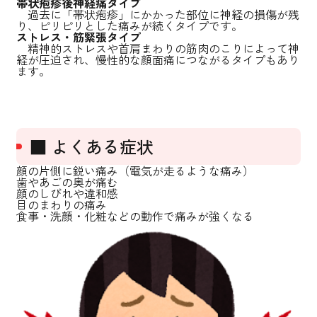
帯状疱疹後神経痛タイプ
過去に「帯状疱疹」にかかった部位に神経の損傷が残
り、ピリピリとした痛みが続くタイプです。
ストレス・筋緊張タイプ
精神的ストレスや首肩まわりの筋肉のこりによって神
経が圧迫され、慢性的な顔面痛につながるタイプもあり
ます。
■ よくある症状
顔の片側に鋭い痛み（電気が走るような痛み）
歯やあごの奥が痛む
顔のしびれや違和感
目のまわりの痛み
食事・洗顔・化粧などの動作で痛みが強くなる