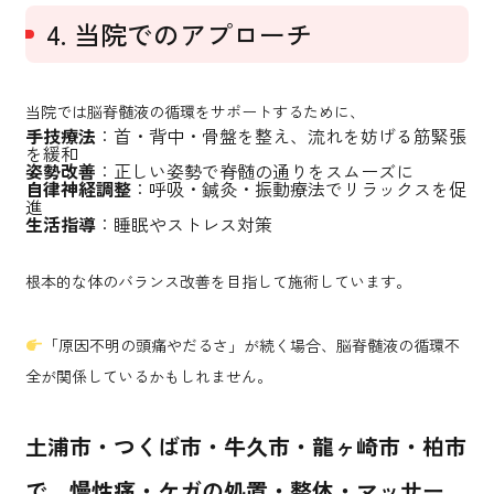
4. 当院でのアプローチ
当院では脳脊髄液の循環をサポートするために、
手技療法
：首・背中・骨盤を整え、流れを妨げる筋緊張
を緩和
姿勢改善
：正しい姿勢で脊髄の通りをスムーズに
自律神経調整
：呼吸・鍼灸・振動療法でリラックスを促
進
生活指導
：睡眠やストレス対策
根本的な体のバランス改善を目指して施術しています。
「原因不明の頭痛やだるさ」が続く場合、脳脊髄液の循環不
全が関係しているかもしれません。
土浦市・つくば市・牛久市・龍ヶ崎市・柏市
で、慢性痛・ケガの処置・整体・マッサー