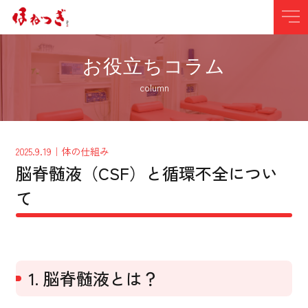
お役立ちコラム
column
2025.9.19
｜体の仕組み
脳脊髄液（CSF）と循環不全につい
て
1. 脳脊髄液とは？