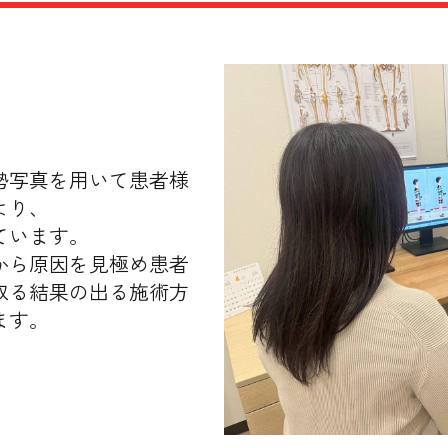
勢写真を用いて患者様
より、
ています。
から原因を見極め患者
取る結果の出る施術方
ます。