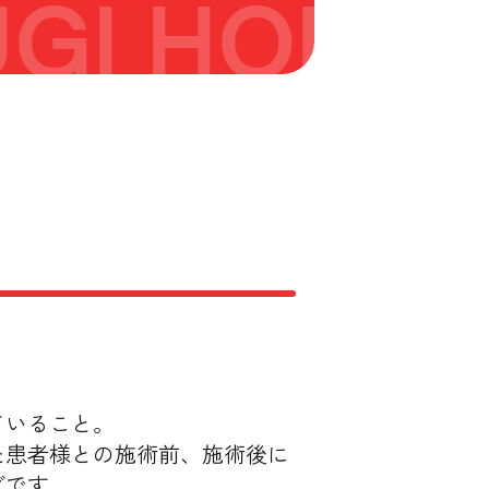
GI HONET
ていること。
た患者様との施術前、施術後に
グです。