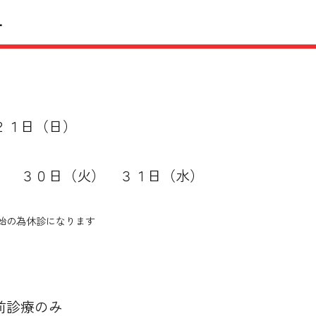
せ
２１日（日）
 ３０日（火） ３１日（水）
始の為休診になります
前診療のみ